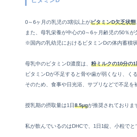
ビタミンD
0～6ヶ月の乳児の3割以上が
ビタミンD欠乏状態
また、母乳栄養が中心の0～6ヶ月齢児の50％が
※国内の乳幼児におけるビタミンDの体内蓄積状
母乳中のビタミンD濃度は、
粉ミルクの10分の1
ビタミンDが不足すると骨や歯が弱くなり、くる
そのため、食事や日光浴、
サプリなどで不足を
授乳期の摂取量は1日
8.
5μg
が推奨されておりま
私が飲んでいるのはDHCで、1日1錠、
小粒でと