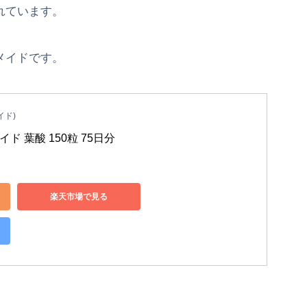
されています。
メイドです。
イド)
ド 葉酸 150粒 75日分
楽天市場で見る