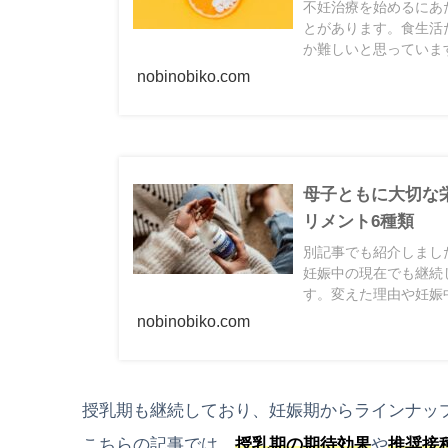
不妊治療を始めるにあ
とがあります。食生活
か難しいと思っていま
を調べてサプリメント
nobinobiko.com
母子ともに大切な
リメント6種類
別記事でも紹介しまし
妊娠中の現在でも継続
す。変えた理由や妊娠
た。妊娠中はつわりや
nobinobiko.com
る方も多いと思います
と幸いです。
授乳期も継続しており、
妊娠期からラインナッ
こちらの記事では、
授乳期の期待効果
や
推奨接