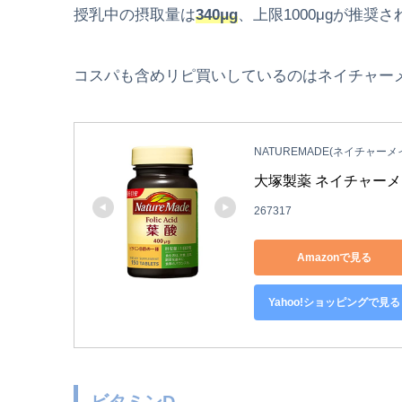
授乳中の摂取量は
340μg
、上限1000μgが推奨
コスパも含めリピ買いしているのはネイチャー
NATUREMADE(ネイチャーメ
大塚製薬 ネイチャーメイ
267317
Amazonで見る
Yahoo!ショッピングで見る