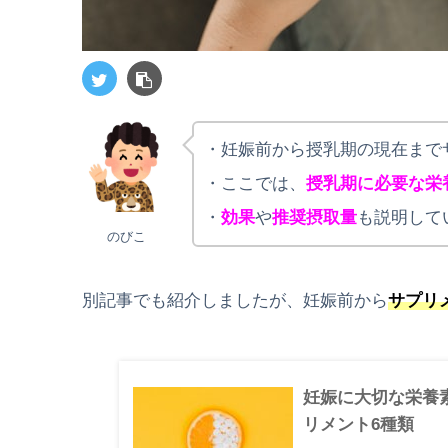
・妊娠前から授乳期の現在まで
・ここでは、
授乳期に必要な栄
・
効果
や
推奨摂取量
も説明して
のびこ
別記事でも紹介しましたが、
妊娠前から
サプリ
妊娠に大切な栄養
リメント6種類