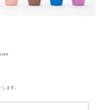
ure
トします。